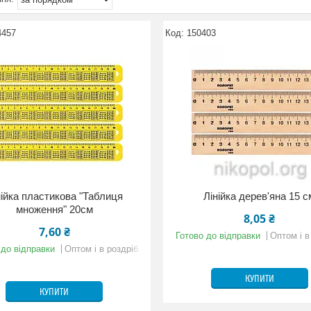
4457
150403
нійка пластикова "Таблиця
Лінійка дерев'яна 15 с
множення" 20см
8,05 ₴
7,60 ₴
Готово до відправки
Оптом і в
 до відправки
Оптом і в роздріб
КУПИТИ
КУПИТИ