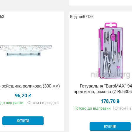
953
кн67136
а-рейсшина роликова (300 мм)
Готувальня "BuroMAX" 94
предметів, рожева (ZiBi.530
96,20 ₴
178,70 ₴
 до відправки
Оптом і в роздріб
Готово до відправки
Оптом і в
КУПИТИ
КУПИТИ