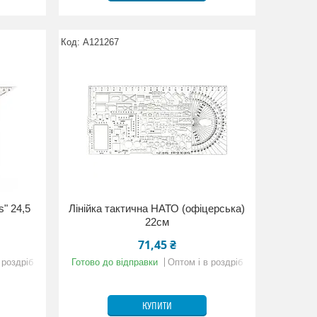
А121267
s" 24,5
Лінійка тактична НАТО (офіцерська)
22см
71,45 ₴
 роздріб
Готово до відправки
Оптом і в роздріб
КУПИТИ