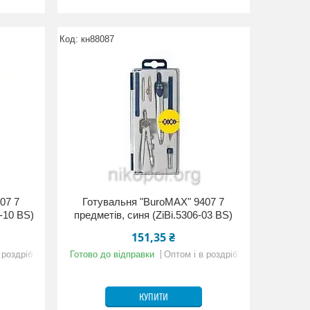
кн88087
07 7
Готувальня "BuroMAX" 9407 7
6-10 BS)
предметів, синя (ZiBi.5306-03 BS)
151,35 ₴
 роздріб
Готово до відправки
Оптом і в роздріб
КУПИТИ