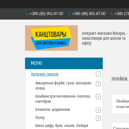
+380 (95) 901-87-00
+380 (98) 901-87-00
+380 (73
Інтернет-магазин NikopoL -
канцтовари для школи та
офісу
Категорії товарів
ЛІНІЙКИ,
Акварельні фарби, гуаш, кольорові
олівці
Альбоми для малювання, полотна,
Лінійк
скетчбуки
пластик
Блокноти, щоденники
Папір
Віяла цифр, букв, знаків. Набори