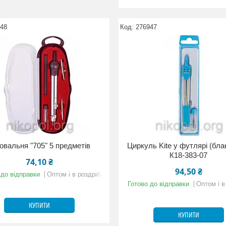
548
276947
овальня "705" 5 предметів
Циркуль Kite у футлярі (бла
К18-383-07
74,10 ₴
94,50 ₴
 до відправки
Оптом і в роздріб
Готово до відправки
Оптом і в
КУПИТИ
КУПИТИ