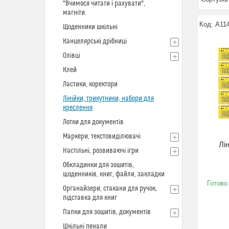
"Вчимося читати і рахувати",
магніти.
А11
Щоденники шкільні
Канцелярські дрібниці
Олівці
Клей
Ластики, коректори
Лінійки, трикутники, набори для
креслення
Лотки для документів
Маркери, текстовиділювачі
Лі
Настільні, розвиваючі ігри
Обкладинки для зошитів,
щоденників, книг, файли, закладки
Готово
Органайзери, стакани для ручок,
підставка для книг
Папки для зошитів, документів
Шкільні пенали