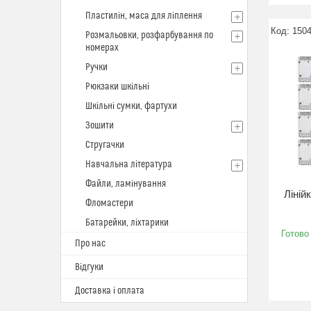
Пластилін, маса для ліплення
150
Розмальовки, розфарбування по
номерах
Ручки
Рюкзаки шкільні
Шкільні сумки, фартухи
Зошити
Стругачки
Навчальна література
Файли, ламінування
Ліній
Фломастери
Батарейки, ліхтарики
Готово
Про нас
Відгуки
Доставка і оплата