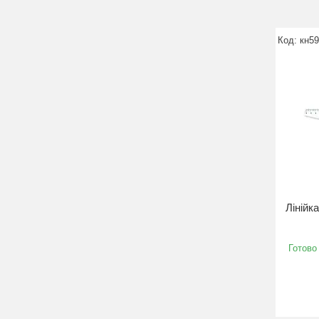
кн5
Лінійк
Готово