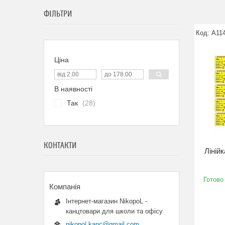
ФІЛЬТРИ
А11
Ціна
В наявності
Так
28
КОНТАКТИ
Ліній
Готово
Інтернет-магазин NikopoL -
канцтовари для школи та офісу
nikopol.kanc@gmail.com