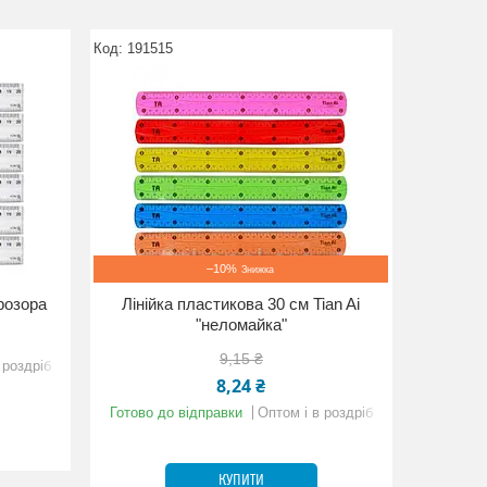
191515
–10%
прозора
Лінійка пластикова 30 см Tian Ai
"неломайка"
9,15 ₴
 роздріб
8,24 ₴
Готово до відправки
Оптом і в роздріб
КУПИТИ