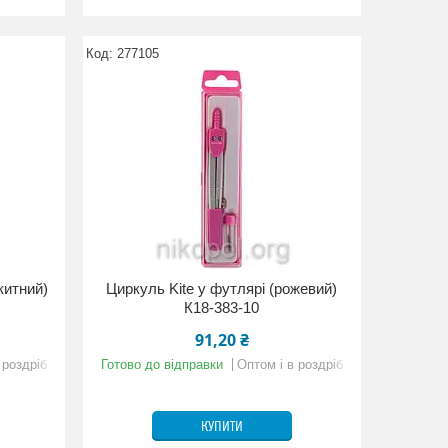
277105
китний)
Циркуль Kite у футлярі (рожевий)
К18-383-10
91,20 ₴
 роздріб
Готово до відправки
Оптом і в роздріб
КУПИТИ