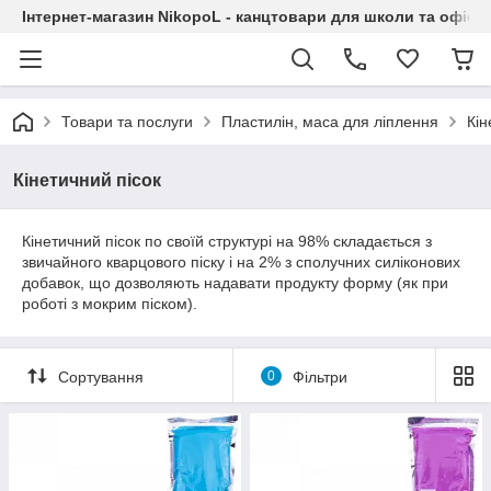
Інтернет-магазин NikopoL - канцтовари для школи та офісу
Товари та послуги
Пластилін, маса для ліплення
Кін
Кінетичний пісок
Кінетичний пісок по своїй структурі на 98% складається з
звичайного кварцового піску і на 2% з сполучних силіконових
добавок, що дозволяють надавати продукту форму (як при
роботі з мокрим піском).
Сортування
0
Фільтри