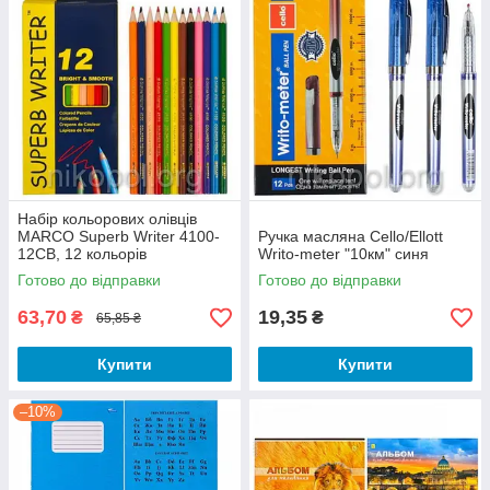
Набір кольорових олівців
MARCO Superb Writer 4100-
Ручка масляна Cello/Ellott
12CB, 12 кольорів
Writo-meter "10км" синя
Готово до відправки
Готово до відправки
63,70
19,35
₴
₴
65,85 ₴
Купити
Купити
–10%