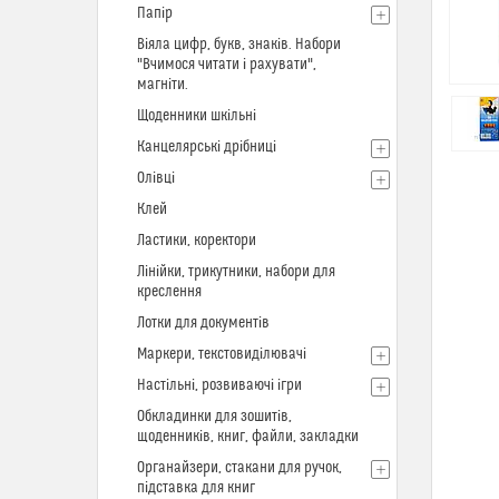
Папір
Віяла цифр, букв, знаків. Набори
"Вчимося читати і рахувати",
магніти.
Щоденники шкільні
Канцелярські дрібниці
Олівці
Клей
Ластики, коректори
Лінійки, трикутники, набори для
креслення
Лотки для документів
Маркери, текстовиділювачі
Настільні, розвиваючі ігри
Обкладинки для зошитів,
щоденників, книг, файли, закладки
Органайзери, стакани для ручок,
підставка для книг