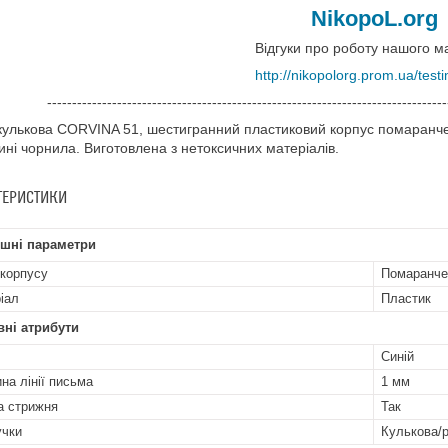
NikopoL.org
Відгуки про роботу нашого м
http://nikopolorg.prom.ua/test
--------------------------------------------------------------------------------
кулькова CORVINA 51, шестигранний пластиковий корпус помаранчев
ині чорнила. Виготовлена з нетоксичних матеріалів.
ТЕРИСТИКИ
ішні параметри
 корпусу
Помаранче
іал
Пластик
ні атрибути
Синій
на лінії письма
1 мм
а стрижня
Так
учки
Кулькова/