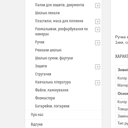
Папки для зошитів, документів
Шкільні пенали
Пластилін, маса для ліплення
Розмальовки, розфарбування по
номерах
Ручка 
Ручки
1мм, с
Рюкзаки шкільні
ХАРАК
Шкільні сумки, фартухи
Зошити
Зовн
Стругачки
Колір
Навчальна література
Матер
Файли, ламінування
Основ
Фломастери
Колір
Батарейки, ліхтарики
Товщи
Про нас
Замін
Тип р
Відгуки