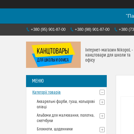
"Па
+380 (95) 901-87-00
+380 (98) 901-87-00
+380 (73
Інтернет-магазин NikopoL -
канцтовари для школи та
офісу
Категорії товарів
Акварельні фарби, гуаш, кольорові
олівці
Альбоми для малювання, полотна,
скетчбуки
Блокноти, щоденники