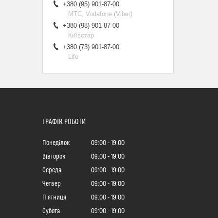
+380 (95) 901-87-00
МТС, Vodafone (Viber)
+380 (98) 901-87-00
Київстар
+380 (73) 901-87-00
Life
ГРАФІК РОБОТИ
Понеділок
09:00
19:00
Вівторок
09:00
19:00
Середа
09:00
19:00
Четвер
09:00
19:00
Пʼятниця
09:00
19:00
Субота
09:00
19:00