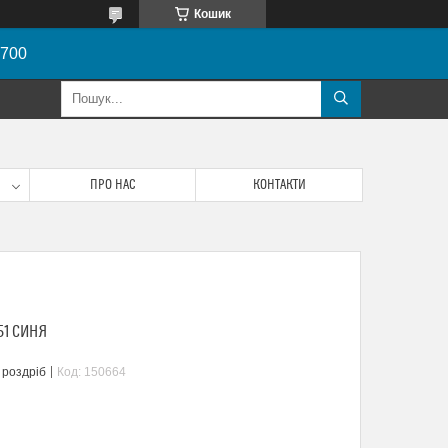
Кошик
8700
ПРО НАС
КОНТАКТИ
51 СИНЯ
 роздріб
Код:
150664