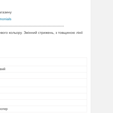
агазину
imonials
---------------------------------------------------
ого кольору. Змінний стрижень, з товщиною лінії
вий
ролер