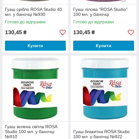
Гуаш срібло ROSA Studio 40
Гуаш лілова "ROSA Studio"
мл. у баночці №930
100 мл. у баночці
Готово до відправки
Готово до відправки
130,45
130,45
₴
₴
Купити
Купити
Гуаш зелена світла ROSA
Studio 100 мл. у баночці
Гуаш блакитна ROSA Studio
№910
100 мл. у баночці №922