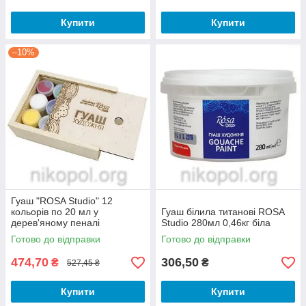
Купити
Купити
–10%
Гуаш "ROSA Studio" 12
кольорів по 20 мл у
Гуаш білила титанові ROSA
дерев'яному пеналі
Studio 280мл 0,46кг біла
Готово до відправки
Готово до відправки
474,70
306,50
₴
₴
527,45 ₴
Купити
Купити