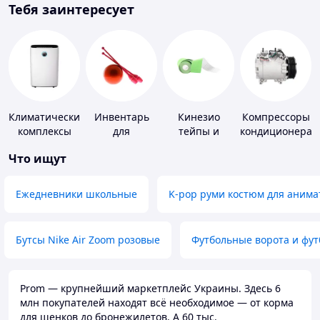
Тебя заинтересует
Климатические
Инвентарь
Кинезио
Компрессоры
комплексы
для
тейпы и
кондиционера
гимнастики
средства для
Что ищут
тейпирования
Ежедневники школьные
K-pop руми костюм для анима
Бутсы Nike Air Zoom розовые
Футбольные ворота и фу
Prom — крупнейший маркетплейс Украины. Здесь 6
млн покупателей находят всё необходимое — от корма
для щенков до бронежилетов. А 60 тыс.