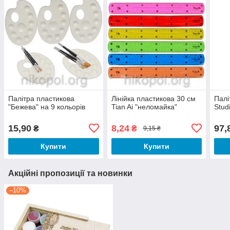
Палітра пластикова
Лінійка пластикова 30 см
Палі
"Бежева" на 9 кольорів
Tian Ai "неломайка"
Stud
15,90
8,24
97,
₴
₴
9,15 ₴
Купити
Купити
Акційні пропозиції та новинки
–10%