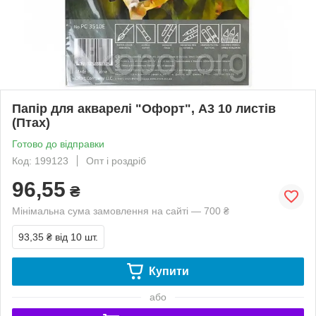
Папір для акварелі "Офорт", А3 10 листів
(Птах)
Готово до відправки
Код: 199123
Опт і роздріб
96,55
₴
Мінімальна сума замовлення на сайті — 700 ₴
93,35 ₴
від 10 шт.
Купити
або