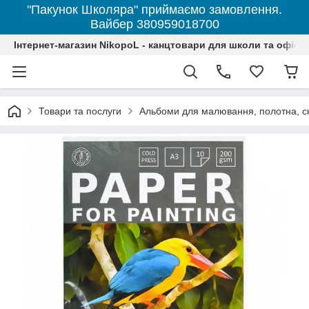
"Пакунок Школяра" приймаємо замовлення.
Вайбер 380959018700
Інтернет-магазин NikopoL - канцтовари для школи та офісу
Товари та послуги
Альбоми для малювання, полотна, с