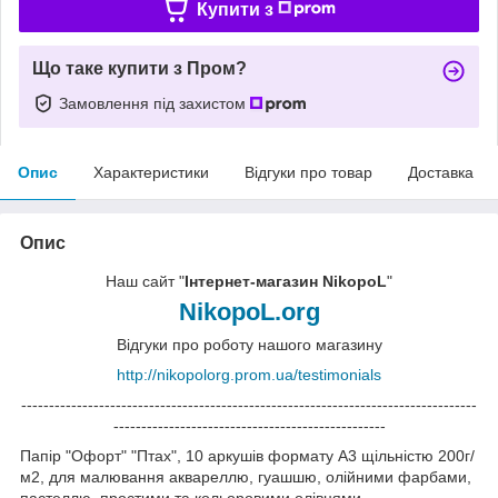
Купити з
Що таке купити з Пром?
Замовлення під захистом
Опис
Характеристики
Відгуки про товар
Доставка
Опис
Наш сайт "
Інтернет-магазин NikopoL
"
NikopoL.org
Відгуки про роботу нашого магазину
http://nikopolorg.prom.ua/testimonials
----------------------------------------------------------------------------------
-------------------------------------------------
Папір "Офорт" "Птах", 10 аркушів формату А3 щільністю 200г/
м2, для малювання аквареллю, гуашшю, олійними фарбами,
пастеллю, простими та кольоровими олівцями.