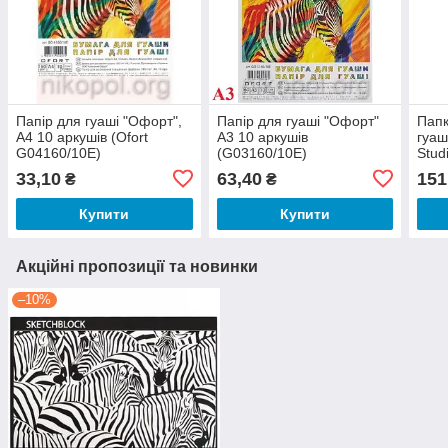
Папір для гуаші "Офорт",
Папір для гуаші "Офорт"
Папк
А4 10 аркушів (Ofort
А3 10 аркушів
гуаш
G04160/10E)
(G03160/10E)
Stud
33,10
63,40
151
₴
₴
Купити
Купити
Акційні пропозиції та новинки
–10%