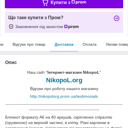
Купити з
Що таке купити з Пром?
Замовлення під захистом
ки
Відгуки про товар
Доставка
Оплата
Умови пове
Опис
Наш сайт "
Інтернет-магазин NikopoL
"
NikopoL.org
Відгуки про роботу нашого магазину
http://nikopolorg.prom.ua/testimonials
----------------------------------------------------------------------------------
-------------------------------------------------
Блокнот формату А6 на 40 аркушів, скріплених спіраллю
(пружиною) на верхній частині, в клітку. Різні картинки в
асортименті (можуть відрізнятися від представлених на фото),