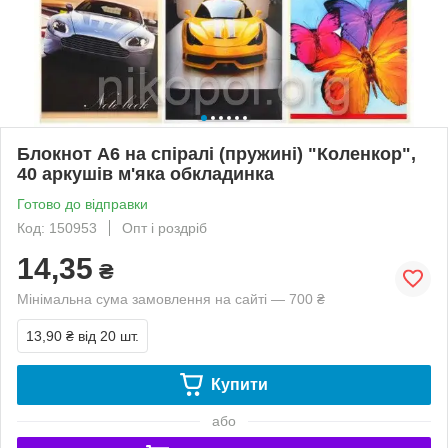
Блокнот А6 на спіралі (пружині) "Коленкор",
40 аркушів м'яка обкладинка
Готово до відправки
Код: 150953
Опт і роздріб
14,35
₴
Мінімальна сума замовлення на сайті — 700 ₴
13,90 ₴
від 20 шт.
Купити
або