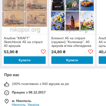
Альбом "KRAFT"
Блокнот А5 на спіралі
Аль
Sketchbook А5 на спіралі
(пружині) "Коленкор", 40
А4 н
40 аркушів
аркушів м'яка обкладинка
щіль
53,90
24,80
40,
₴
₴
Купити
Купити
Про нас
100% позитивних з 940 відгуків за рік
Працює з 06.12.2017
м. Нікополь
Нікополь, Україна