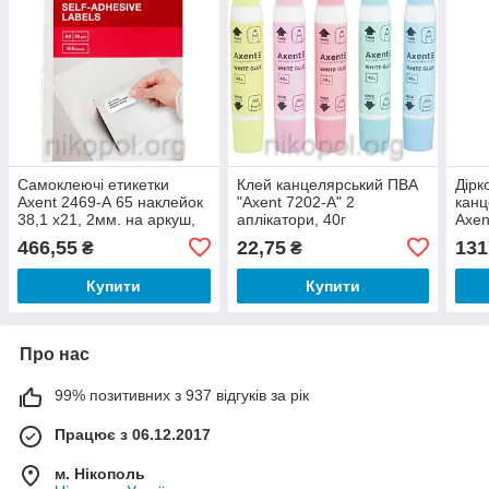
Самоклеючі етикетки
Клей канцелярський ПВА
Дірк
Axent 2469-А 65 наклейок
"Axent 7202-A" 2
канц
38,1 х21, 2мм. на аркуш,
аплікатори, 40г
Axen
100 аркушів
466,55
22,75
131
₴
₴
Купити
Купити
Про нас
99% позитивних з 937 відгуків за рік
Працює з 06.12.2017
м. Нікополь