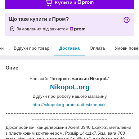
Купити з
Що таке купити з Пром?
Замовлення під захистом
ки
Відгуки про товар
Доставка
Оплата
Умови пове
Опис
Наш сайт "
Інтернет-магазин NikopoL
"
NikopoL.org
Відгуки про роботу нашого магазину
http://nikopolorg.prom.ua/testimonials
----------------------------------------------------------------------------------
-------------------------------------------------
Діркопробивач канцелярський Axent 3940 Exakt-2, металевий
з пластиковим контейнером. Розмір 14х11х7,5см, вага 700
грам, різні кольори. з висувною "лінійкою", пробиває до 40