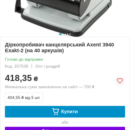
Діркопробивач канцелярський Axent 3940
Exakt-2 (на 40 аркушів)
Готово до відправки
Код: 257038
Опт і роздріб
418,35
₴
Мінімальна сума замовлення на сайті — 700 ₴
404,55 ₴
від 5 шт.
Купити
або