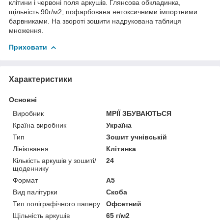
клітини і червоні поля аркушів. Глянсова обкладинка,
щільність 90г/м2, пофарбована нетоксичними імпортними
барвниками. На звороті зошити надрукована таблиця
множення.
Приховати
Характеристики
Основні
Виробник
МРІЇ ЗБУВАЮТЬСЯ
Країна виробник
Україна
Тип
Зошит учнівській
Лініювання
Клітинка
Кількість аркушів у зошиті/
24
щоденнику
Формат
A5
Вид палітурки
Скоба
Тип поліграфічного паперу
Офсетний
Щільність аркушів
65 г/м2