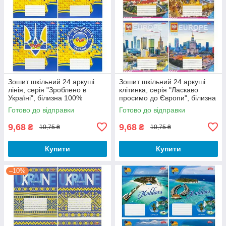
Зошит шкільний 24 аркуші
Зошит шкільний 24 аркуші
лінія, серія "Зроблено в
клітинка, серія "Ласкаво
Україні", білизна 100%
просимо до Європи", білизна
100%
Готово до відправки
Готово до відправки
9,68
9,68
₴
₴
10,75 ₴
10,75 ₴
Купити
Купити
–10%