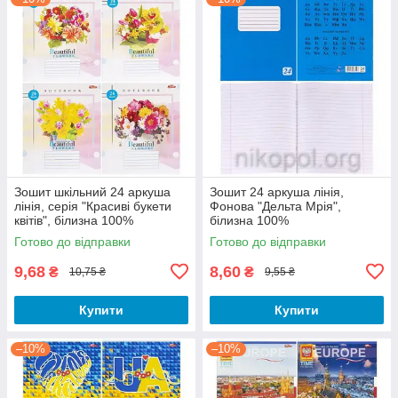
Зошит шкільний 24 аркуша
Зошит 24 аркуша лінія,
лінія, серія "Красиві букети
Фонова "Дельта Мрiя",
квітів", білизна 100%
білизна 100%
Готово до відправки
Готово до відправки
9,68
8,60
₴
₴
10,75 ₴
9,55 ₴
Купити
Купити
–10%
–10%