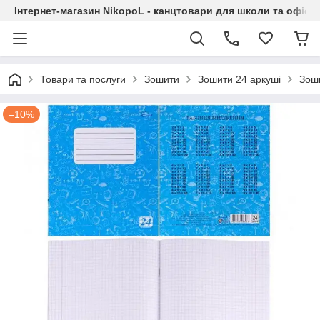
Інтернет-магазин NikopoL - канцтовари для школи та офісу
Товари та послуги
Зошити
Зошити 24 аркуші
Зоши
–10%