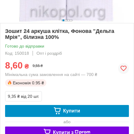
Зошит 24 аркуша клітка, Фонова "Дельта
Мрiя", білизна 100%
Готово до відправки
Код: 150018
Опт і роздріб
8,60
₴
9,55 ₴
Мінімальна сума замовлення на сайті — 700 ₴
Економія
0.95 ₴
9,35 ₴
від 20 шт.
Купити
або
Купити з