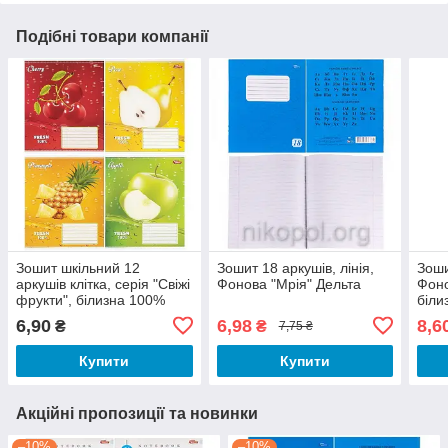
Подібні товари компанії
Зошит шкільний 12
Зошит 18 аркушів, лінія,
Зоши
аркушів клітка, серія "Свіжі
Фонова "Мрія" Дельта
Фоно
фрукти", білизна 100%
біли
6,90
6,98
8,6
₴
₴
7,75 ₴
Купити
Купити
Акційні пропозиції та новинки
–10%
–10%