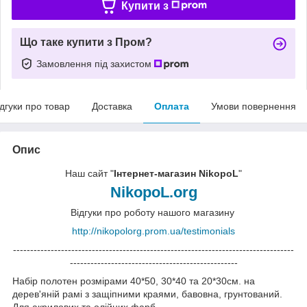
Купити з
Що таке купити з Пром?
Замовлення під захистом
ідгуки про товар
Доставка
Оплата
Умови повернення
Опис
Наш сайт "
Інтернет-магазин NikopoL
"
NikopoL.org
Відгуки про роботу нашого магазину
http://nikopolorg.prom.ua/testimonials
----------------------------------------------------------------------------------
-------------------------------------------------
Набір полотен розмірами 40*50, 30*40 та 20*30см. на
дерев'яній рамі з защіпними краями, бавовна, грунтований.
Для акрилових та олійних фарб.