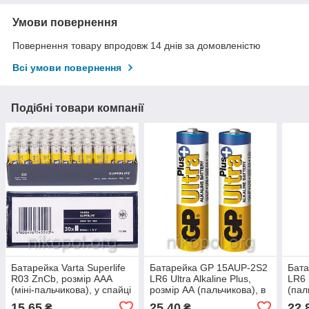
Умови повернення
Повернення товару впродовж 14 днів за домовленістю
Всі умови повернення
Подібні товари компанії
Батарейка Varta Superlife
Батарейка GP 15АUP-2S2
Бат
R03 ZnCb, розмір ААА
LR6 Ultra Alkaline Plus,
LR6 
(міні-пальчикова), у спайці
розмір АА (пальчикова), в
(пал
спайці
15,65
25,40
22,
₴
₴