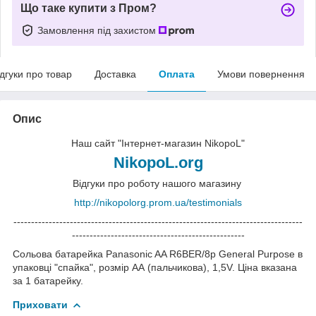
Що таке купити з Пром?
Замовлення під захистом
ідгуки про товар
Доставка
Оплата
Умови повернення
Опис
Наш сайт "Інтернет-магазин NikopoL"
NikopoL.org
Відгуки про роботу нашого магазину
http://nikopolorg.prom.ua/testimonials
----------------------------------------------------------------------------------
-------------------------------------------------
Сольова батарейка Panasonic AA R6BER/8p General Purpose в
упаковці "спайка", розмір АА (пальчикова), 1,5V. Ціна вказана
за 1 батарейку.
Приховати