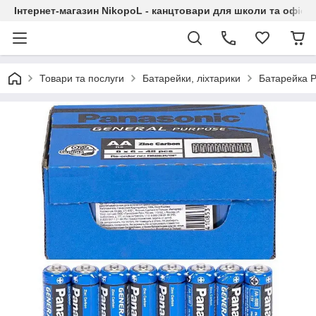
Інтернет-магазин NikopoL - канцтовари для школи та офісу
Товари та послуги
Батарейки, ліхтарики
Батарейка P