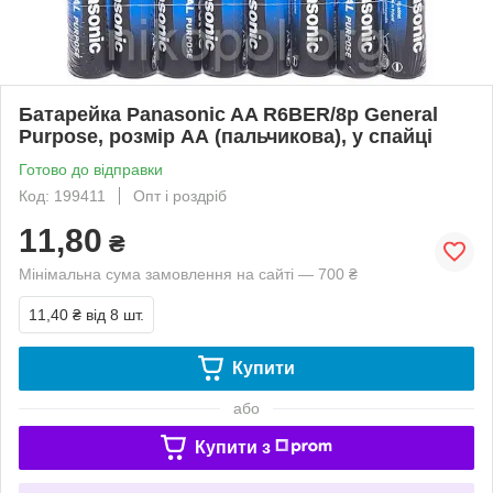
Батарейка Panasonic AA R6BER/8p General
Purpose, розмір АА (пальчикова), у спайці
Готово до відправки
Код: 199411
Опт і роздріб
11,80
₴
Мінімальна сума замовлення на сайті — 700 ₴
11,40 ₴
від 8 шт.
Купити
або
Купити з