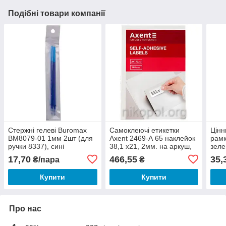
Подібні товари компанії
Стержні гелеві Buromax
Самоклеючі етикетки
Цінн
BM8079-01 1мм 2шт (для
Axent 2469-А 65 наклейок
рамк
ручки 8337), сині
38,1 х21, 2мм. на аркуш,
зел
100 аркушів
17,70
466,55
35,
₴/пара
₴
Купити
Купити
Про нас