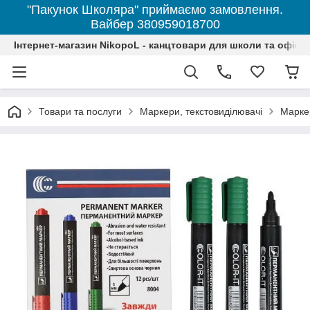
"Пакунок Школяра" приймаємо замовлення.
Вайбер 380959018700
Інтернет-магазин NikopoL - канцтовари для школи та офісу
Товари та послуги
Маркери, текстовиділювачі
Марке