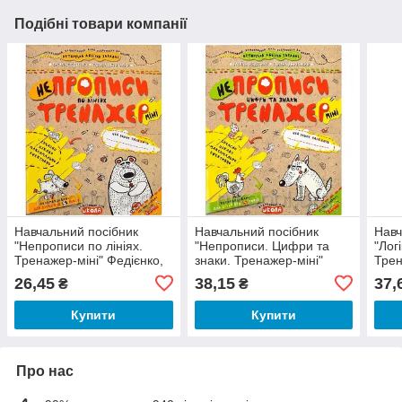
Подібні товари компанії
Навчальний посібник
Навчальний посібник
Навч
"Непрописи по лініях.
"Непрописи. Цифри та
"Лог
Тренажер-міні" Федієнко,
знаки. Тренажер-міні"
Трен
Дерипасько
(прописи) Федиенко,
Дер
26,45
38,15
37,
₴
₴
Дерипаско
Купити
Купити
Про нас