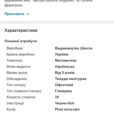
віднімання міні". Автори Василь Федієнко. та Галина
Дерипаско.
Приховати
Характеристики
Основні атрибути
Виробник
Видавництво Школа
Країна виробник
Україна
Тематика
Математика
Мова видання
Українська
Вікова група
Від 5 років
Обкладинка
Тверда палітурка
Тип паперу
Офсетний
Тип поверхні паперу
Глянцева
Кількість сторінок
16
Ілюстрації
Чорно-білі
Колір
Різні кольори