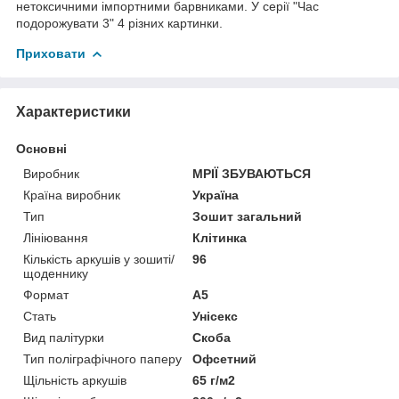
нетоксичними імпортними барвниками. У серії "Час
подорожувати 3" 4 різних картинки.
Приховати
Характеристики
Основні
Виробник
МРІЇ ЗБУВАЮТЬСЯ
Країна виробник
Україна
Тип
Зошит загальний
Лініювання
Клітинка
Кількість аркушів у зошиті/
96
щоденнику
Формат
A5
Стать
Унісекс
Вид палітурки
Скоба
Тип поліграфічного паперу
Офсетний
Щільність аркушів
65 г/м2