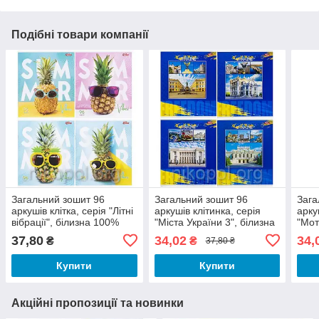
Подібні товари компанії
Загальний зошит 96
Загальний зошит 96
Зага
аркушів клітка, серія "Літні
аркушів клітинка, серія
арку
вібрації", білизна 100%
"Міста України 3", білизна
"Мот
100%
біли
37,80
34,02
34,
₴
₴
37,80 ₴
Купити
Купити
Акційні пропозиції та новинки