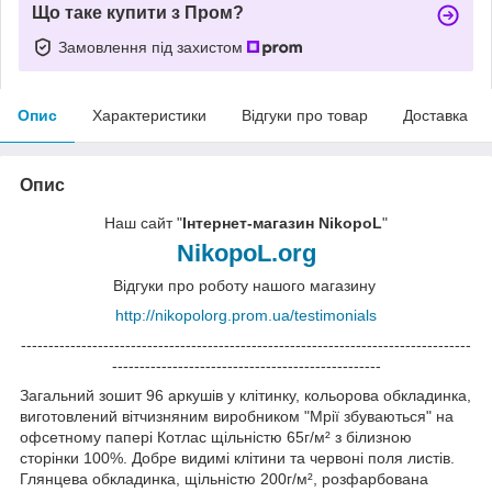
Що таке купити з Пром?
Замовлення під захистом
Опис
Характеристики
Відгуки про товар
Доставка
Опис
Наш сайт "
Інтернет-магазин NikopoL
"
NikopoL.org
Відгуки про роботу нашого магазину
http://nikopolorg.prom.ua/testimonials
----------------------------------------------------------------------------------
-------------------------------------------------
Загальний зошит 96 аркушів у клітинку, кольорова обкладинка,
виготовлений вітчизняним виробником "Мрії збуваються" на
офсетному папері Котлас щільністю 65г/м² з білизною
сторінки 100%. Добре видимі клітини та червоні поля листів.
Глянцева обкладинка, щільністю 200г/м², розфарбована