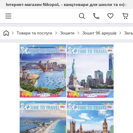
Інтернет-магазин NikopoL - канцтовари для школи та офісу
Товари та послуги
Зошити
Зошит 96 аркушів
Зага