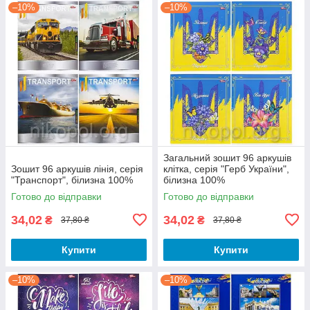
–10%
–10%
Загальний зошит 96 аркушів
Зошит 96 аркушів лінія, серія
клітка, серія "Герб України",
"Транспорт", білизна 100%
білизна 100%
Готово до відправки
Готово до відправки
34,02
34,02
₴
₴
37,80 ₴
37,80 ₴
Купити
Купити
–10%
–10%