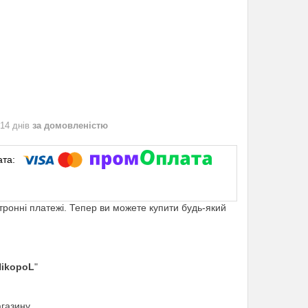
 14 днів
за домовленістю
ктронні платежі. Тепер ви можете купити будь-який
NikopoL
"
агазину