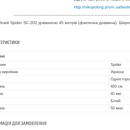
http://nikopolorg.prom.ua/test
--------------------------------------------------------------------------------
білий Spider SC-202 довжиною 45 метрів (фактична довжина). Ширин
ТЕРИСТИКИ
вні
ник
Spider
а виробник
Україна
Односторо
ина
450 см
на
45 мм
Білий
ина
50 мкм
МАЦІЯ ДЛЯ ЗАМОВЛЕННЯ