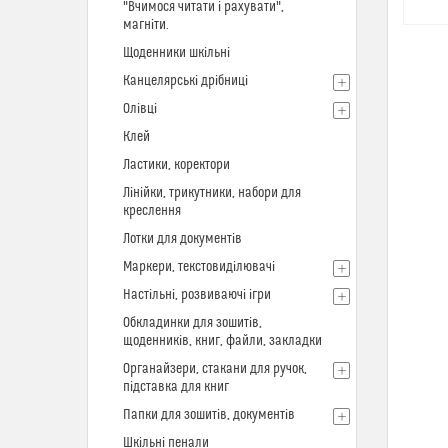
"Вчимося читати і рахувати",
магніти.
Щоденники шкільні
Канцелярські дрібниці
Олівці
Клей
Ластики, коректори
Лінійки, трикутники, набори для
креслення
Лотки для документів
Маркери, текстовиділювачі
Настільні, розвиваючі ігри
Обкладинки для зошитів,
щоденників, книг, файли, закладки
Органайзери, стакани для ручок,
підставка для книг
Папки для зошитів, документів
Шкільні пенали