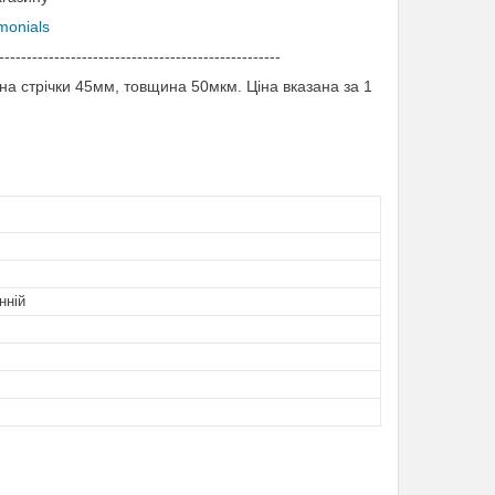
imonials
---------------------------------------------------
а стрічки 45мм, товщина 50мкм. Ціна вказана за 1
нній