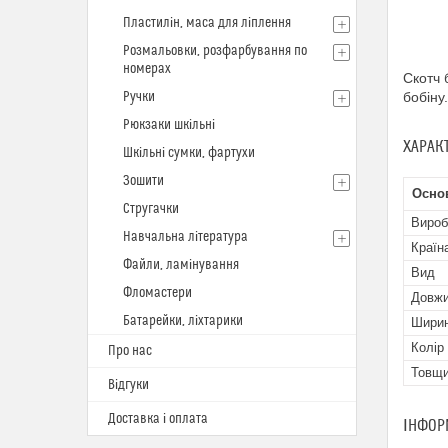
Пластилін, маса для ліплення
Розмальовки, розфарбування по
номерах
Скотч 
Ручки
бобіну.
Рюкзаки шкільні
ХАРАК
Шкільні сумки, фартухи
Зошити
Осно
Стругачки
Вироб
Навчальна література
Країн
Файли, ламінування
Вид
Фломастери
Довж
Батарейки, ліхтарики
Шири
Колір
Про нас
Товщ
Відгуки
Доставка і оплата
ІНФОР