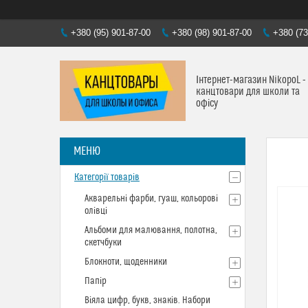
+380 (95) 901-87-00
+380 (98) 901-87-00
+380 (73
Інтернет-магазин NikopoL -
канцтовари для школи та
офісу
Категорії товарів
Акварельні фарби, гуаш, кольорові
олівці
Альбоми для малювання, полотна,
скетчбуки
Блокноти, щоденники
Папір
Віяла цифр, букв, знаків. Набори