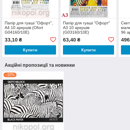
Папір для гуаші "Офорт",
Папір для гуаші "Офорт"
Скет
А4 10 аркушів (Ofort
А3 10 аркушів
малю
G04160/10E)
(G03160/10E)
96 а
33,10
63,40
496
₴
₴
Купити
Купити
Акційні пропозиції та новинки
–10%