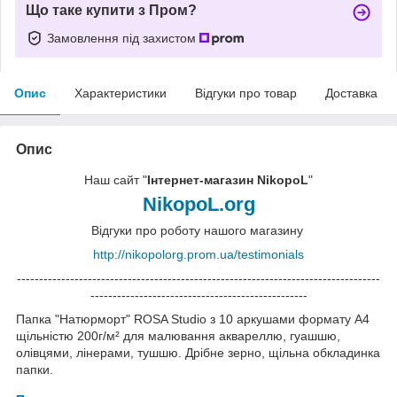
Що таке купити з Пром?
Замовлення під захистом
Опис
Характеристики
Відгуки про товар
Доставка
Опис
Наш сайт "
Інтернет-магазин NikopoL
"
NikopoL.org
Відгуки про роботу нашого магазину
http://nikopolorg.prom.ua/testimonials
----------------------------------------------------------------------------------
-------------------------------------------------
Папка "Натюрморт" ROSA Studio з 10 аркушами формату А4
щільністю 200г/м² для малювання аквареллю, гуашшю,
олівцями, лінерами, тушшю. Дрібне зерно, щільна обкладинка
папки.