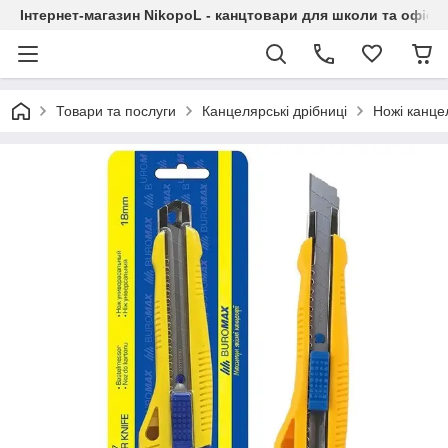
Інтернет-магазин NikopoL - канцтовари для школи та офісу
Товари та послуги
Канцелярські дрібниці
Ножі канце