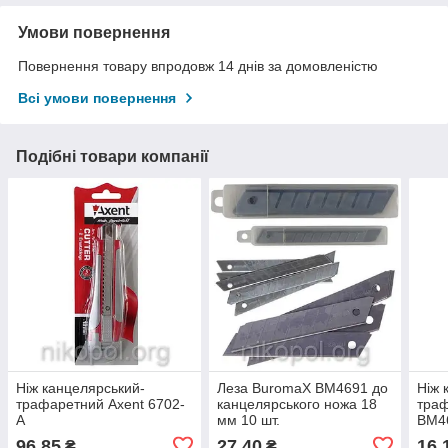
Умови повернення
Повернення товару впродовж 14 днів за домовленістю
Всі умови повернення
Подібні товари компанії
Ніж канцелярський-
Леза BuromaX BM4691 до
Ніж 
трафаретний Axent 6702-
канцелярського ножа 18
тра
A
мм 10 шт.
BM4
96,85
27,40
16,
₴
₴