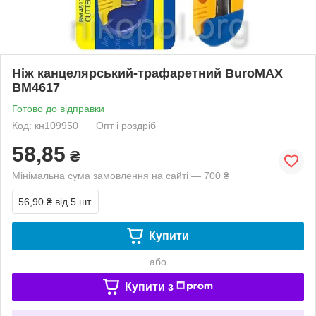
Ніж канцелярський-трафаретний BuroMAX
BM4617
Готово до відправки
Код: кн109950
Опт і роздріб
58,85
₴
Мінімальна сума замовлення на сайті — 700 ₴
56,90 ₴
від 5 шт.
Купити
або
Купити з