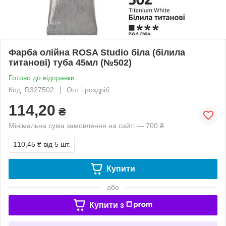
Фарба олійна ROSA Studio біла (білила
титанові) туба 45мл (№502)
Готово до відправки
Код: R327502
Опт і роздріб
114,20
₴
Мінімальна сума замовлення на сайті — 700 ₴
110,45 ₴
від 5 шт.
Купити
або
Купити з