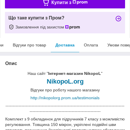
Купити з
Що таке купити з Пром?
Замовлення під захистом
ки
Відгуки про товар
Доставка
Оплата
Умови пове
Опис
Наш сайт "
Інтернет-магазин NikopoL
"
NikopoL.org
Відгуки про роботу нашого магазину
http://nikopolorg.prom.ua/testimonials
----------------------------------------------------------------------------------
-------------------------------------------------
Комплект з 9 обкладинок для підручників 7 класу з можливістю
регулювання. Товщина 150 мікрон, укріплені подвійні шви
сприяють зменшенню ймовірності прориву кутами обкладинки