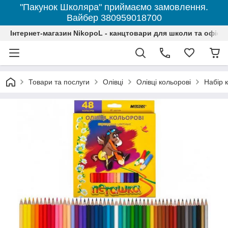
"Пакунок Школяра" приймаємо замовлення.
Вайбер 380959018700
Інтернет-магазин NikopoL - канцтовари для школи та офісу
Товари та послуги
Олівці
Олівці кольорові
Набір 