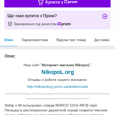
Купити з
Що таке купити з Пром?
Замовлення під захистом
Опис
Характеристики
Відгуки про товар
Доставка
Опис
Наш сайт "
Интернет-магазин NikopoL
"
NikopoL.org
Отзывы о работе нашего магазина
http://nikopolorg.prom.ua/testimonials
----------------------------------------------------------------------------------
-------------------------------------------------
Набір з 48 кольорових олівців MARCO 1010-48CB серії
Пегашка в шестигранною дерев'яній оправі покритої якісним
лаком, забарвлення лаку відповідає забарвленню стрижня.