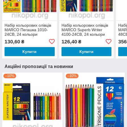
Набір кольорових олівців
Набір кольорових олівців
Набі
MARCO Пегашка 1010-
MARCO Superb Writer
MARC
24CB, 24 кольори
4100-24CB, 24 кольори
48CB
130,60
126,40
356
₴
₴
Купити
Купити
Акційні пропозиції та новинки
–10%
–10%