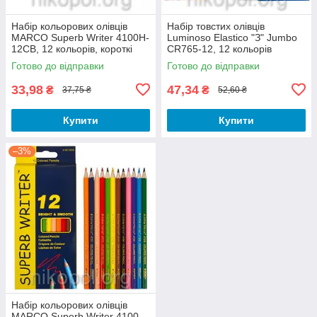
Набір кольорових олівців
Набір товстих олівців
MARCO Superb Writer 4100H-
Luminoso Elastico "З" Jumbo
12CB, 12 кольорів, короткі
CR765-12, 12 кольорів
Готово до відправки
Готово до відправки
33,98
47,34
₴
₴
37,75 ₴
52,60 ₴
Купити
Купити
–3%
Набір кольорових олівців
MARCO Superb Writer 4100-