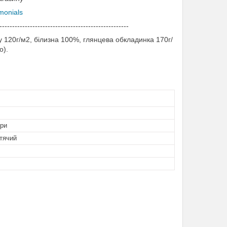
imonials
---------------------------------------------------
 120г/м2, білизна 100%, глянцева обкладинка 170г/
о).
ори
тячий