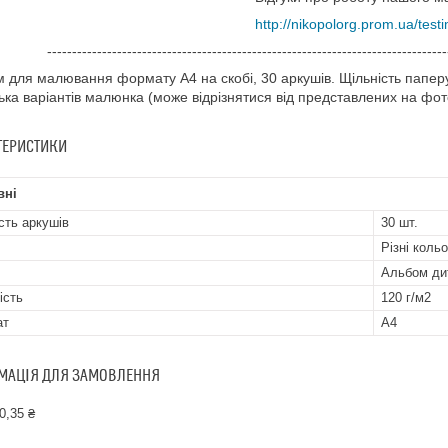
http://nikopolorg.prom.ua/test
--------------------------------------------------------------------------------
 для малювання формату A4 на скобі, 30 аркушів. Щільність паперу
лька варіантів малюнка (може відрізнятися від представлених на фот
ТЕРИСТИКИ
вні
ість аркушів
30 шт.
Різні коль
Альбом ди
ість
120 г/м2
ат
A4
МАЦІЯ ДЛЯ ЗАМОВЛЕННЯ
0,35 ₴