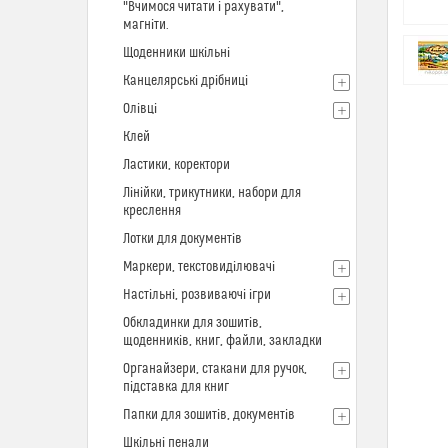
"Вчимося читати і рахувати",
магніти.
Щоденники шкільні
Канцелярські дрібниці
Олівці
Клей
Ластики, коректори
Лінійки, трикутники, набори для
креслення
Лотки для документів
Маркери, текстовиділювачі
Настільні, розвиваючі ігри
Обкладинки для зошитів,
щоденників, книг, файли, закладки
Органайзери, стакани для ручок,
підставка для книг
Папки для зошитів, документів
Шкільні пенали