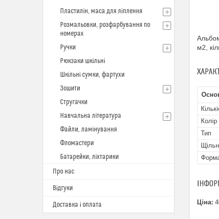
Пластилін, маса для ліплення
Розмальовки, розфарбування по
номерах
Альбом
Ручки
м2, кі
Рюкзаки шкільні
ХАРАК
Шкільні сумки, фартухи
Зошити
Осно
Стругачки
Кільк
Навчальна література
Колір
Файли, ламінування
Тип
Фломастери
Щільн
Батарейки, ліхтарики
Форм
Про нас
ІНФОР
Відгуки
Ціна:
4
Доставка і оплата