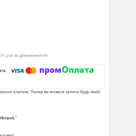
 14 днів
за домовленістю
ктронні платежі. Тепер ви можете купити будь-який
NikopoL
"
агазину