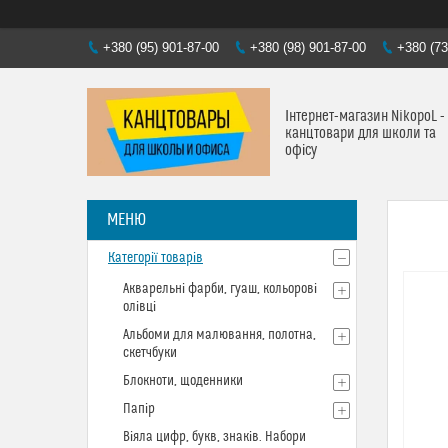
+380 (95) 901-87-00
+380 (98) 901-87-00
+380 (73
Інтернет-магазин NikopoL -
канцтовари для школи та
офісу
Категорії товарів
Акварельні фарби, гуаш, кольорові
олівці
Альбоми для малювання, полотна,
скетчбуки
Блокноти, щоденники
Папір
Віяла цифр, букв, знаків. Набори