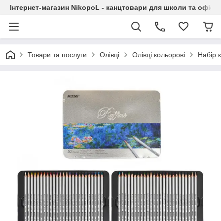
Інтернет-магазин NikopoL - канцтовари для школи та офісу
Товари та послуги
Олівці
Олівці кольорові
Набір 