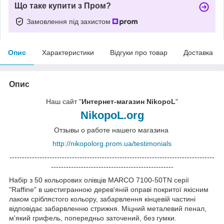
Що таке купити з Пром?
Замовлення під захистом
Опис
Характеристики
Відгуки про товар
Доставка
Опис
Наш сайт "
Интернет-магазин NikopoL
"
NikopoL.org
Отзывы о работе нашего магазина
http://nikopolorg.prom.ua/testimonials
----------------------------------------------------------------------------------
-------------------------------------------------
Набір з 50 кольорових олівців MARCO 7100-50TN серії
"Raffine" в шестигранною дерев'яній оправі покритої якісним
лаком сріблястого кольору, забарвлення кінцевій частині
відповідає забарвленню стрижня. Міцний металевий пенал,
м'який грифель, попередньо заточений, без гумки.