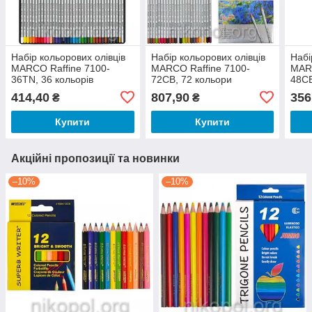
Набір кольорових олівців
Набір кольорових олівців
Набі
MARCO Raffine 7100-
MARCO Raffine 7100-
MARC
36TN, 36 кольорів
72CB, 72 кольори
48CB
414,40
807,90
356
₴
₴
Купити
Купити
Акційні пропозиції та новинки
–10%
–10%