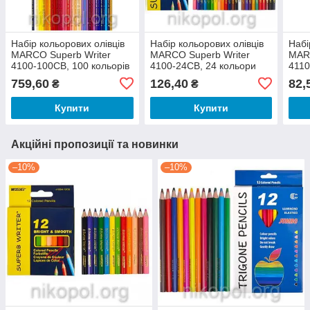
Набір кольорових олівців
Набір кольорових олівців
Набі
MARCO Superb Writer
MARCO Superb Writer
MARC
4100-100CB, 100 кольорів
4100-24CB, 24 кольори
4110
759,60
126,40
82,
₴
₴
Купити
Купити
Акційні пропозиції та новинки
–10%
–10%