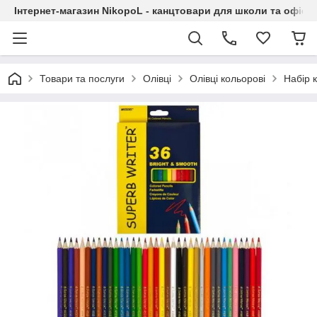
Інтернет-магазин NikopoL - канцтовари для школи та офісу
Товари та послуги
Олівці
Олівці кольорові
Набір 