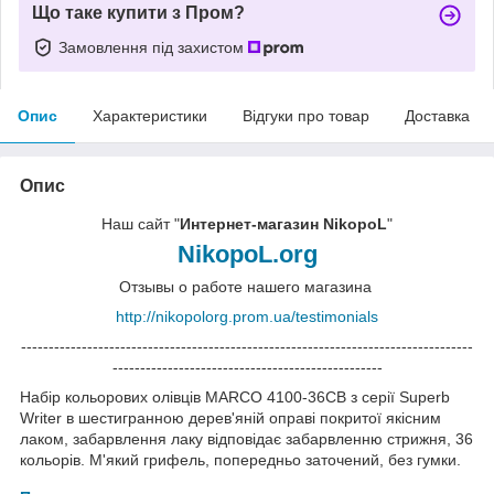
Що таке купити з Пром?
Замовлення під захистом
Опис
Характеристики
Відгуки про товар
Доставка
Опис
Наш сайт "
Интернет-магазин NikopoL
"
NikopoL.org
Отзывы о работе нашего магазина
http://nikopolorg.prom.ua/testimonials
----------------------------------------------------------------------------------
-------------------------------------------------
Набір кольорових олівців MARCO 4100-36CB з серії Superb
Writer в шестигранною дерев'яній оправі покритої якісним
лаком, забарвлення лаку відповідає забарвленню стрижня, 36
кольорів. М'який грифель, попередньо заточений, без гумки.