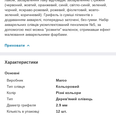
(червоний, жовтий, оранжевий, синій, світло-синій, зелений,
чорний, яскраво-рожевий, рожевий, фіолетовий, жовто-
зелений, коричневий). Грифель із суміші пігментів з
додаванням акварелі, попередньо заточені, без гумки. Набір
акварельних олівців укомплектований пензликом №5, за
допомогою якої можна "розмити" малюнок, отримавши ефект
малювання акварельними фарбами.
Приховати
Характеристики
Основні
Виробник
Marco
Тип олівця
Кольоровий
Колір
Різні кольори
Тип
Дерев'яний олівець
Діаметр грифеля
2.9 мм
Кількість в упаковці
12 шт.