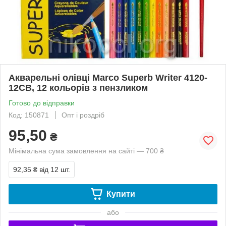
Акварельні олівці Marco Superb Writer 4120-
12CB, 12 кольорів з пензликом
Готово до відправки
Код: 150871
Опт і роздріб
95,50
₴
Мінімальна сума замовлення на сайті — 700 ₴
92,35 ₴
від 12 шт.
Купити
або