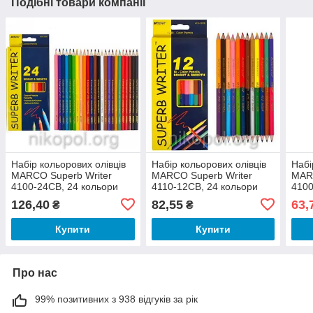
Подібні товари компанії
Набір кольорових олівців
Набір кольорових олівців
Набі
MARCO Superb Writer
MARCO Superb Writer
MARC
4100-24CB, 24 кольори
4110-12CB, 24 кольори
4100
126,40
82,55
63,
₴
₴
Купити
Купити
Про нас
99% позитивних з 938 відгуків за рік