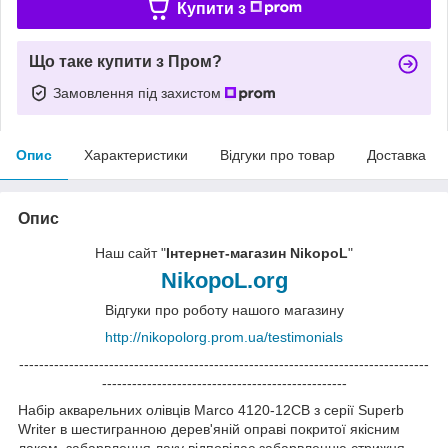
Купити з
Що таке купити з Пром?
Замовлення під захистом
Опис
Характеристики
Відгуки про товар
Доставка
Опис
Наш сайт "
Інтернет-магазин NikopoL
"
NikopoL.org
Відгуки про роботу нашого магазину
http://nikopolorg.prom.ua/testimonials
----------------------------------------------------------------------------------
-------------------------------------------------
Набір акварельних олівців Marco 4120-12CB з серії Superb
Writer в шестигранною дерев'яній оправі покритої якісним
лаком, забарвлення лаку відповідає забарвленню стрижня