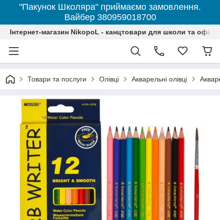
"Пакунок Школяра" приймаємо замовлення.
Вайбер 380959018700
Інтернет-магазин NikopoL - канцтовари для школи та офісу
Товари та послуги
Олівці
Акварельні олівці
Акваре